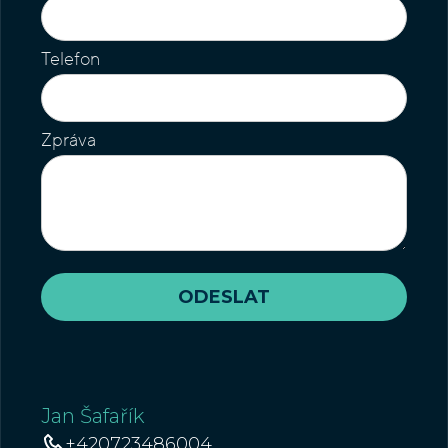
Telefon
Zpráva
Jan Šafařík
+420723486004