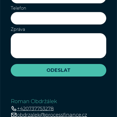
Telefon
Zpráva
Roman Obdržálek
+420737753278
obdrzalek@processfinance.cz